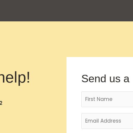
help!
Send us a
2